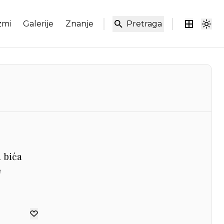
zmi
Galerije
Znanje
Pretraga
 bića
e