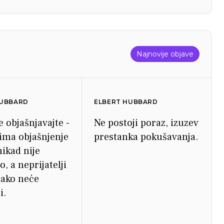
Najnovije objave
HUBBARD
ELBERT HUBBARD
 objašnjavajte -
Ne postoji poraz, izuzev
jima objašnjenje
prestanka pokušavanja.
nikad nije
, a neprijatelji
ako neće
i.