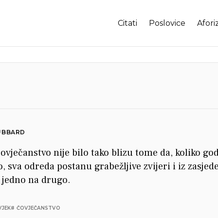
Citati
Poslovice
Afori
UBBARD
ovječanstvo nije bilo tako blizu tome da, koliko god
o, sva odreda postanu grabežljive zvijeri i iz zasjed
 jedno na drugo.
VJEK
# ČOVJEČANSTVO