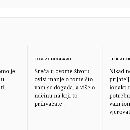
ELBERT HUBBARD
ELBERT 
emo je
Sreća u ovome životu
Nikad ne
ju
ovisi manje o tome što
prijatel
ti.
vam se događa, a više o
ionako 
načinu na koji to
potrebno
prihvaćate.
vam ion
vjerovat