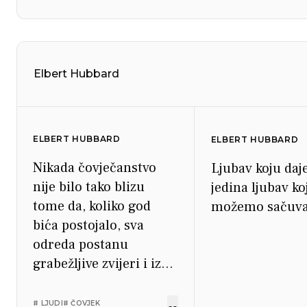
Elbert Hubbard
ELBERT HUBBARD
ELBERT HUBBARD
Nikada čovječanstvo
Ljubav koju daj
nije bilo tako blizu
jedina ljubav ko
tome da, koliko god
možemo sačuva
bića postojalo, sva
odreda postanu
grabežljive zvijeri i iz
zasjede škrguću jedno
na drugo.
# LJUDI
# ČOVJEK