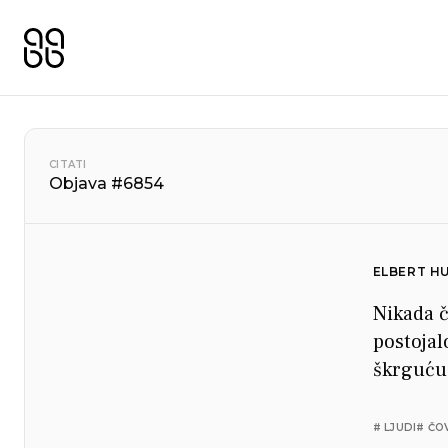
CITATI
Objava #6854
ELBERT H
Nikada č
postojal
škrguću
# LJUDI
# ČO