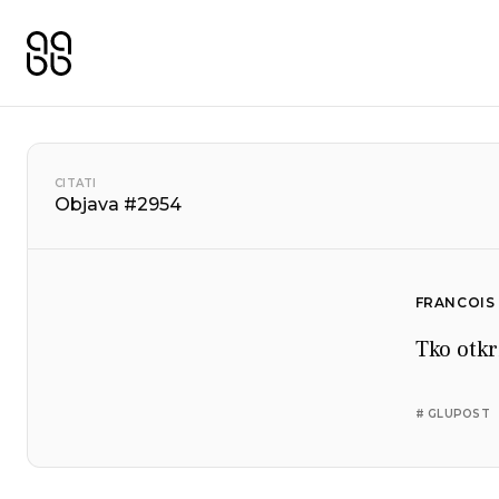
CITATI
Objava #2954
FRANCOIS
Tko otkri
# GLUPOST