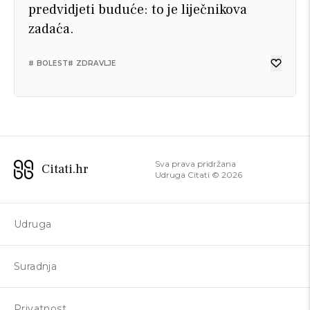
predvidjeti buduće: to je liječnikova
zadaća.
# BOLEST
# ZDRAVLJE
Sva prava pridržana
Citati.hr
Udruga Citati ©
2026
Udruga
Suradnja
Privatnost