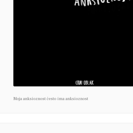
Moja anksioznost ćesto ima anksioznost