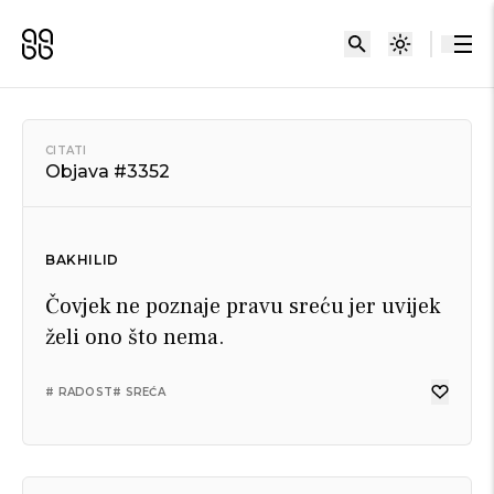
CITATI
Objava #3352
BAKHILID
Čovjek ne poznaje pravu sreću jer uvijek
želi ono što nema.
# RADOST
# SREĆA