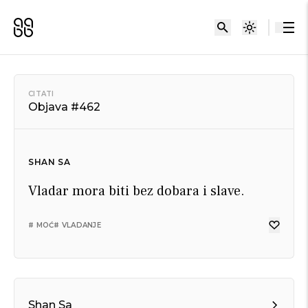
CITATI
Objava #462
SHAN SA
Vladar mora biti bez dobara i slave.
# MOĆ
# VLADANJE
Shan Sa