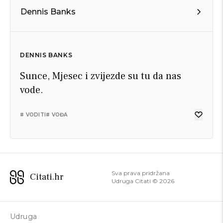
Dennis Banks
DENNIS BANKS
Sunce, Mjesec i zvijezde su tu da nas
vode.
# VODITI
# VOĐA
Sva prava pridržana
Citati.hr
Udruga Citati ©
2026
Udruga