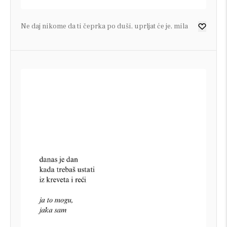
Ne daj nikome da ti čeprka po duši, uprljat će je, mila