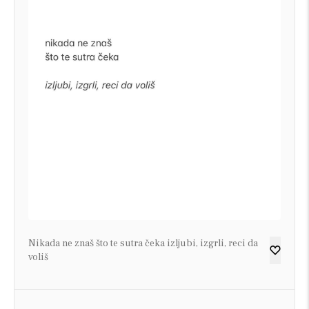
Nikada ne znaš što te sutra čeka izljubi, izgrli, reci da
voliš