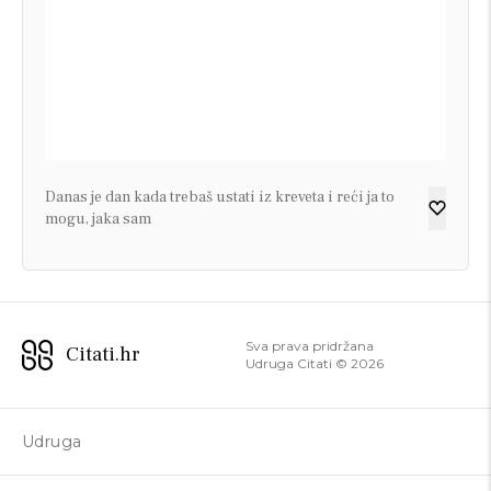
Danas je dan kada trebaš ustati iz kreveta i reći ja to
mogu, jaka sam
Sva prava pridržana
Citati.hr
Udruga Citati ©
2026
Udruga