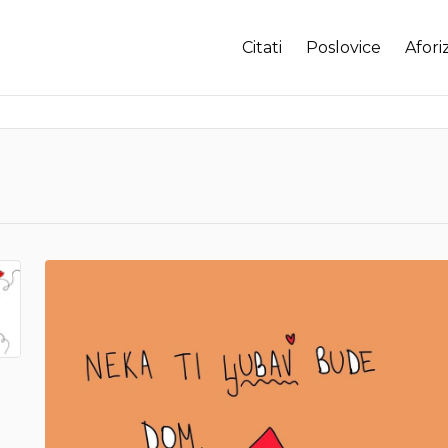
Citati
Poslovice
Afori