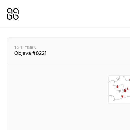
TO TI TREBA
Objava #8221