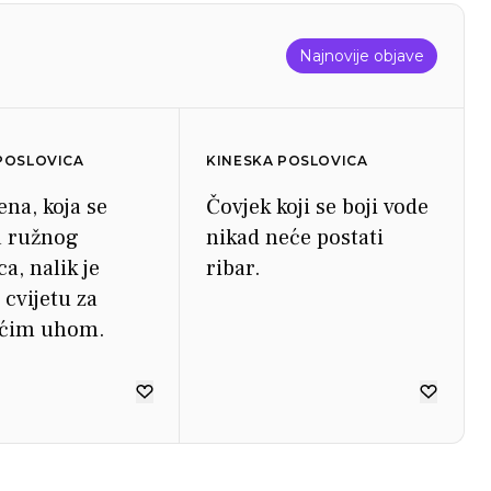
Najnovije objave
POSLOVICA
KINESKA POSLOVICA
ena, koja se
Čovjek koji se boji vode
a ružnog
nikad neće postati
a, nalik je
ribar.
 cvijetu za
ćim uhom.