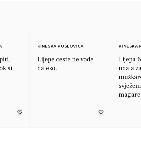
A
KINESKA POSLOVICA
KINESKA 
piti,
Lijepe ceste ne vode
Lijepa ž
ok si
daleko.
udala z
muškarc
svježem
magare