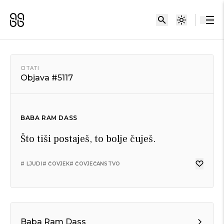
CITATI
Objava #5117
BABA RAM DASS
Što tiši postaješ, to bolje čuješ.
# LJUDI
# ČOVJEK
# ČOVJEČANSTVO
Baba Ram Dass