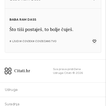
BABA RAM DASS
Što tiši postaješ, to bolje čuješ.
# LJUDI
# ČOVJEK
# ČOVJEČANSTVO
Sva prava pridržana
Citati.hr
Udruga Citati ©
2026
Udruga
Suradnja