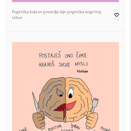
Pogreška koja se ponavlja nije pogreška nego tvoj
izbor