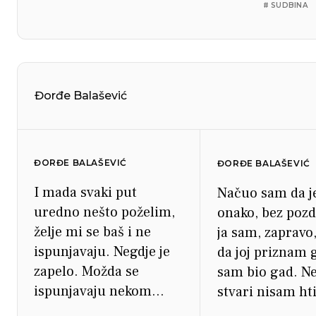
# SUDBINA
Đorđe Balašević
ĐORĐE BALAŠEVIĆ
ĐORĐE BALAŠEVIĆ
I mada svaki put
Načuo sam da je
uredno nešto poželim,
onako, bez pozd
želje mi se baš i ne
ja sam, zapravo,
ispunjavaju. Negdje je
da joj priznam 
zapelo. Možda se
sam bio gad. Ne
ispunjavaju nekom
stvari nisam hti
drugom? Ne bi bilo prvi
joj kažem. Htio