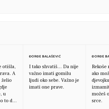
ĐORĐE BALAŠEVIĆ
ĐORĐE BA
 otišla,
I tako shvatiš... Da nije
Rekoše 
rava. A
važno imati gomilu
ako mož
 želio
ljudi oko sebe. Važno je
djevojku
gdje
imati one prave.
izmamit
, u
možeš o
o to da
srce.
 sam