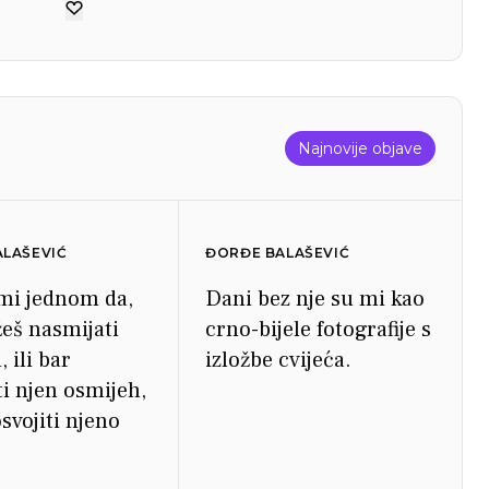
Najnovije objave
LAŠEVIĆ
ĐORĐE BALAŠEVIĆ
mi jednom da,
Dani bez nje su mi kao
eš nasmijati
crno-bijele fotografije s
, ili bar
izložbe cvijeća.
i njen osmijeh,
svojiti njeno