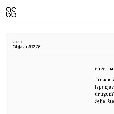
CITATI
Objava #1276
ĐORĐE BA
I mada s
ispunjav
drugom? 
želje, š