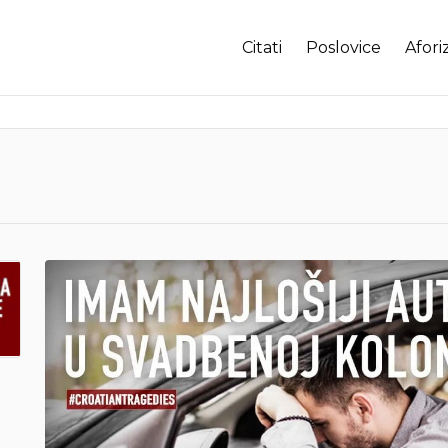
Citati
Poslovice
Afori