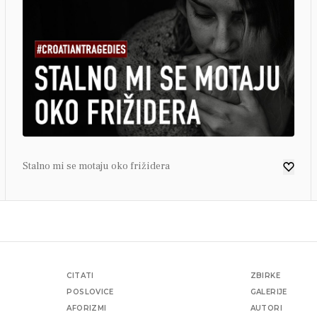
Stalno mi se motaju oko frižidera
CITATI
ZBIRKE
POSLOVICE
GALERIJE
AFORIZMI
AUTORI