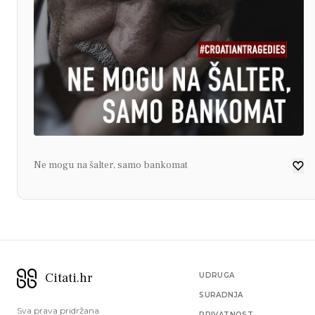
Ne mogu na šalter, samo bankomat
Citati.hr
UDRUGA
SURADNJA
Sva prava pridržana
PRIVATNOST