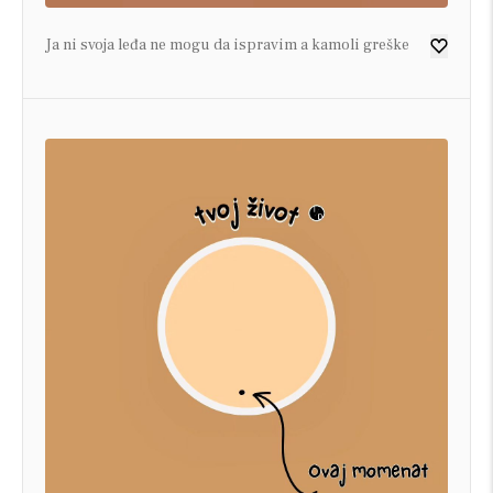
Ja ni svoja leđa ne mogu da ispravim a kamoli greške