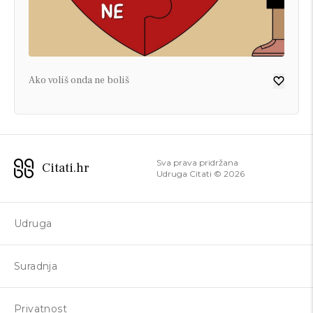
Ako voliš onda ne boliš
Sva prava pridržana
Citati.hr
Udruga Citati ©
2026
Udruga
Suradnja
Privatnost