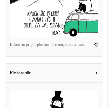
Nakon što prigliš planinu oči ti otupe za sve ostalo
Klošarenilo