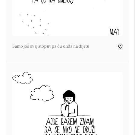
Samo još ovaj stoput pa ću onda na dijetu