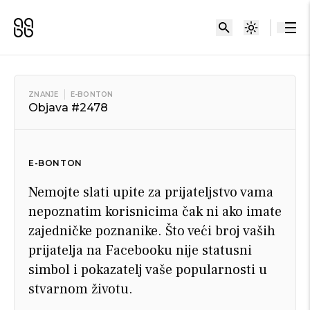
ZNANJE
E-BONTON
Objava #2478
E-BONTON
Nemojte slati upite za prijateljstvo vama
nepoznatim korisnicima čak ni ako imate
zajedničke poznanike. Što veći broj vaših
prijatelja na Facebooku nije statusni
simbol i pokazatelj vaše popularnosti u
stvarnom životu.