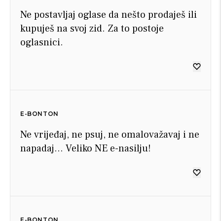
Ne postavljaj oglase da nešto prodaješ ili
kupuješ na svoj zid. Za to postoje
oglasnici.
E-BONTON
Ne vrijeđaj, ne psuj, ne omalovažavaj i ne
napadaj… Veliko NE e-nasilju!
E-BONTON