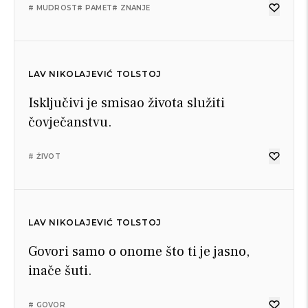
# MUDROST
# PAMET
# ZNANJE
LAV NIKOLAJEVIĆ TOLSTOJ
Isključivi je smisao života služiti
čovječanstvu.
# ŽIVOT
LAV NIKOLAJEVIĆ TOLSTOJ
Govori samo o onome što ti je jasno,
inače šuti.
# GOVOR