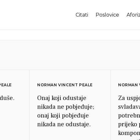
Citati
Poslovice
Afori
PEALE
NORMAN VINCENT PEALE
NORMAN 
 duše.
Onaj koji odustaje
Za uspj
nikada ne pobjeđuje;
svladav
onaj koji pobjeđuje
potrebn
nikada ne odustaje.
prijeko
kompon