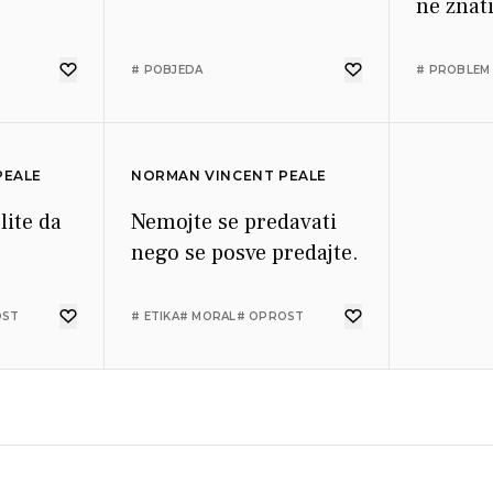
ne znati
vjerovat
# POBJEDA
# PROBLEM
PEALE
NORMAN VINCENT PEALE
lite da
Nemojte se predavati
nego se posve predajte.
OST
# ETIKA
# MORAL
# OPROST