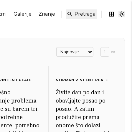
zmi
Galerije
Znanje
Pretraga
od
1
VINCENT PEALE
NORMAN VINCENT PEALE
ešno
Živite dan po dan i
anje problema
obavljajte posao po
e su barem tri
posao. A zatim
 potrebne
produžite prema
ente: potrebno
onome što dolazi