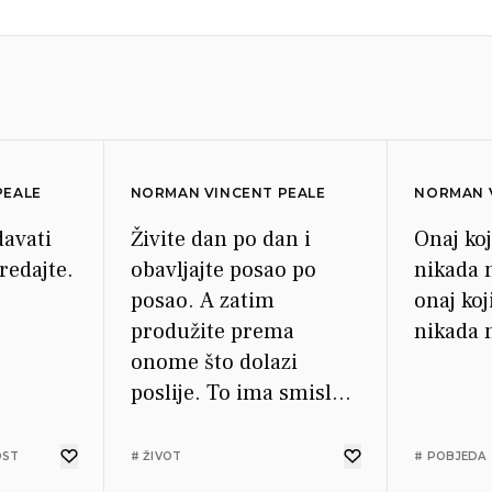
PEALE
NORMAN VINCENT PEALE
NORMAN 
davati
Živite dan po dan i
Onaj koj
redajte.
obavljajte posao po
nikada 
posao. A zatim
onaj koj
produžite prema
nikada 
onome što dolazi
poslije. To ima smisla.
Ne pokušavajte živjeti u
prošlosti, sadašnjosti i
OST
# ŽIVOT
# POBJEDA
budućnosti sve u isto