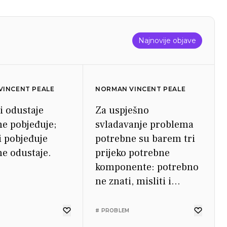
Najnovije objave
VINCENT PEALE
NORMAN VINCENT PEALE
i odustaje
Za uspješno
ne pobjeđuje;
svladavanje problema
i pobjeđuje
potrebne su barem tri
ne odustaje.
prijeko potrebne
komponente: potrebno
ne znati, misliti i
vjerovati.
# PROBLEM