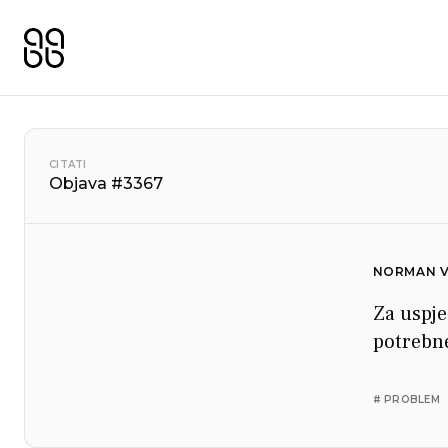
CITATI
Objava #3367
NORMAN V
Za uspje
potrebne
# PROBLEM