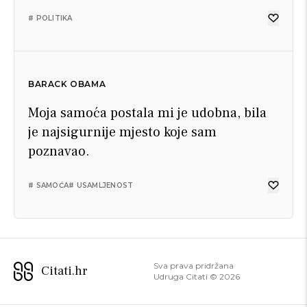
# POLITIKA
BARACK OBAMA
Moja samoća postala mi je udobna, bila
je najsigurnije mjesto koje sam
poznavao.
# SAMOĆA
# USAMLJENOST
Sva prava pridržana
Citati.hr
Udruga Citati ©
2026