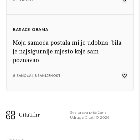
BARACK OBAMA
Moja samoća postala mi je udobna, bila
je najsigurnije mjesto koje sam
poznavao.
# SAMOĆA
# USAMLJENOST
Sva prava pridržana
Citati.hr
Udruga Citati ©
2026
Udruga