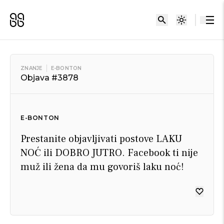
ZNANJE
E-BONTON
Objava #3878
E-BONTON
Prestanite objavljivati postove LAKU
NOĆ ili DOBRO JUTRO. Facebook ti nije
muž ili žena da mu govoriš laku noć!