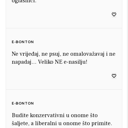
oglasnici.
E-BONTON
Ne vrijeđaj, ne psuj, ne omalovažavaj i ne
napadaj… Veliko NE e-nasilju!
E-BONTON
Budite konzervativni u onome što
šaljete, a liberalni u onome što primite.