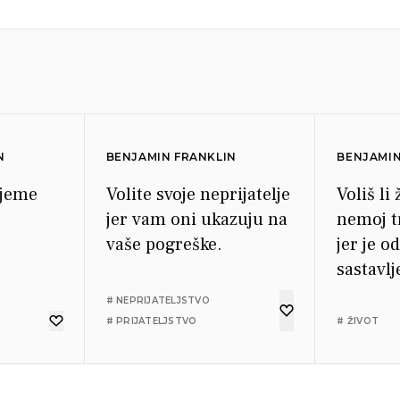
N
BENJAMIN FRANKLIN
BENJAMIN
rijeme
Volite svoje neprijatelje
Voliš li
jer vam oni ukazuju na
nemoj t
vaše pogreške.
jer je 
sastavlj
# NEPRIJATELJSTVO
# PRIJATELJSTVO
# ŽIVOT