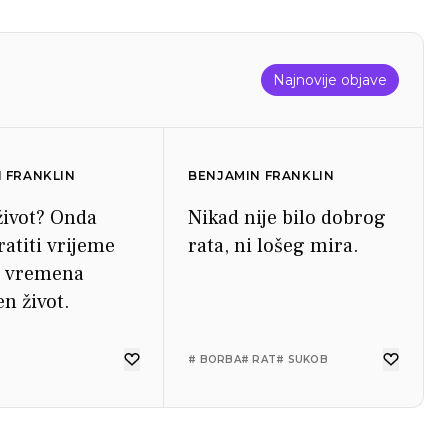
Najnovije objave
 FRANKLIN
BENJAMIN FRANKLIN
 život? Onda
Nikad nije bilo dobrog
ratiti vrijeme
rata, ni lošeg mira.
od vremena
en život.
# BORBA
# RAT
# SUKOB