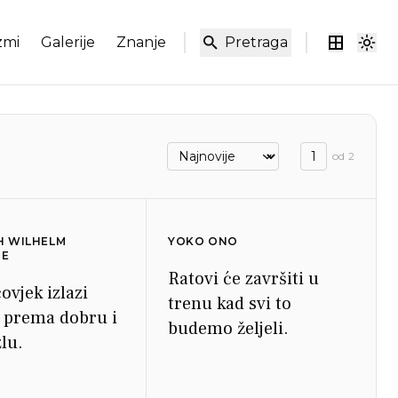
zmi
Galerije
Znanje
Pretraga
od
2
H WILHELM
YOKO ONO
HE
Ratovi će završiti u
čovjek izlazi
trenu kad svi to
i prema dobru i
budemo željeli.
lu.