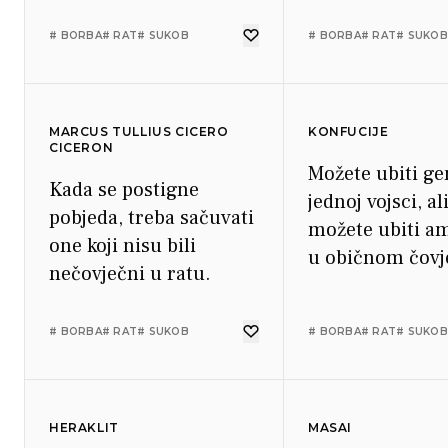
rat.
pogreške: bijeg,
neposlušnost,
# BORBA
# RAT
# SUKOB
# BORBA
# RAT
# SUKOB
nedjelotvornost
nesmotrenost, k
nesposobnost.
MARCUS TULLIUS CICERO
KONFUCIJE
CICERON
Možete ubiti ge
Kada se postigne
jednoj vojsci, al
pobjeda, treba sačuvati
možete ubiti am
one koji nisu bili
u običnom čovj
nečovječni u ratu.
# BORBA
# RAT
# SUKOB
# BORBA
# RAT
# SUKOB
HERAKLIT
MASAI