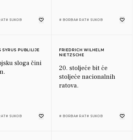
RAT
# SUKOB
# BORBA
# RAT
# SUKOB
S SYRUS PUBLILIJE
FRIEDRICH WILHELM
NIETZSCHE
ojsku sloga čini
20. stoljeće bit će
m.
stoljeće nacionalnih
ratova.
RAT
# SUKOB
# BORBA
# RAT
# SUKOB