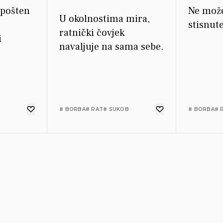
 pošten
Ne može
U okolnostima mira,
stisnute
ratnički čovjek
i
navaljuje na sama sebe.
# BORBA
# RAT
# SUKOB
# BORBA
# 