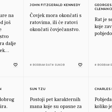
JOHN FITZGERALD KENNEDY
GEORGES
CLEMANC
ure na
Čovjek mora okončati s
Rat je s
d još
ratovima, ili će ratovi
koje za
e
okončati čovječanstvo.
pobjed
stvo
ra dalje
tek
 kulture
za nas
# BORBA
# RAT
# SUKOB
# BORBA
# 
N
SUN TZU
CHARLES 
 dobrog
Postoji pet karakternih
Pobjeda 
ira.
mana koje su opasne za
koliko je