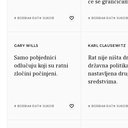
će se grančicam
kamenjem.
# BORBA
# RAT
# SUKOB
# BORBA
# RAT
# SUKOB
GARY WILLS
KARL CLAUSEWITZ
Samo pobjednici
Rat nije ništa 
odlučuju koji su ratni
državna politik
zločini počinjeni.
nastavljena dr
sredstvima.
# BORBA
# RAT
# SUKOB
# BORBA
# RAT
# SUKOB