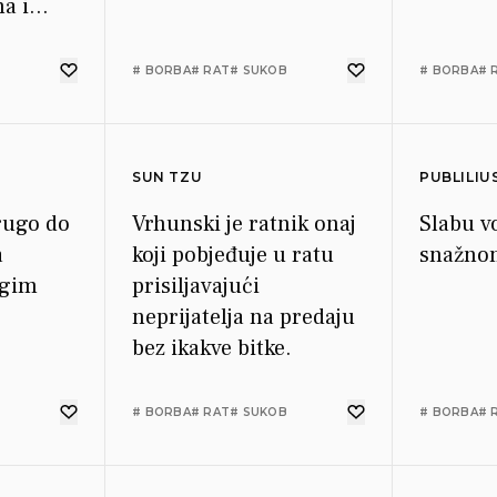
a i
# BORBA
# RAT
# SUKOB
# BORBA
# 
SUN TZU
PUBLILIU
drugo do
Vrhunski je ratnik onaj
Slabu v
a
koji pobjeđuje u ratu
snažno
ugim
prisiljavajući
neprijatelja na predaju
bez ikakve bitke.
# BORBA
# RAT
# SUKOB
# BORBA
# 