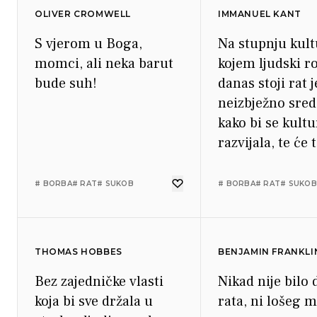
OLIVER CROMWELL
IMMANUEL KANT
S vjerom u Boga,
Na stupnju kult
momci, ali neka barut
kojem ljudski ro
bude suh!
danas stoji rat j
neizbježno sred
kako bi se kultu
razvijala, te će 
nakon završene
vječni mir biti 
# BORBA
# RAT
# SUKOB
# BORBA
# RAT
# SUKOB
spasonosan.
THOMAS HOBBES
BENJAMIN FRANKLI
Bez zajedničke vlasti
Nikad nije bilo
koja bi sve držala u
rata, ni lošeg m