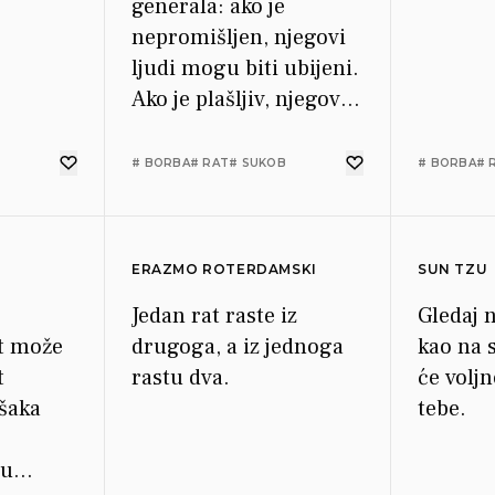
generala: ako je
nepromišljen, njegovi
ljudi mogu biti ubijeni.
Ako je plašljiv, njegova
vojska može biti
zarobljena. Ako je
# BORBA
# RAT
# SUKOB
# BORBA
# 
nagao, reagirati će u
bijesu. Ako je umišljen,
može ga se zavarati.
ERAZMO ROTERDAMSKI
SUN TZU
Ako je privržen svojim
ljudima, oklijevati će u
Jedan rat raste iz
Gledaj n
t može
kritičnom trenutku.
drugoga, a iz jednoga
kao na s
t
rastu dva.
će voljn
ešaka
tebe.
su