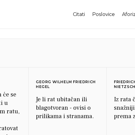
Citati
Poslovice
Afori
GEORG WILHELM FRIEDRICH
FRIEDRIC
HEGEL
NIETZSC
 će se
Je li rat ubitačan ili
Iz rata 
i u
blagotvoran - ovisi o
snažnij
m ratu,
prilikama i stranama.
prema z
ratovat