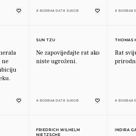
# BORBA
# RAT
# SUKOB
# BORBA
# 
,
aos i
SUN TZU
THOMAS 
nerala
Ne zapovijedajte rat ako
Rat svij
i ne
niste ugroženi.
prirodno
biciju
eku.
# BORBA
# RAT
# SUKOB
# BORBA
# 
FRIEDRICH WILHELM
INDIRA G
NIETZSCHE