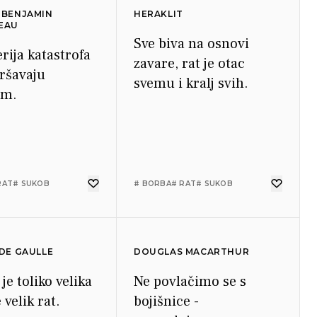
 BENJAMIN
HERAKLIT
EAU
Sve biva na osnovi
erija katastrofa
zavare, rat je otac
vršavaju
svemu i kralj svih.
om.
RAT
# SUKOB
# BORBA
# RAT
# SUKOB
DE GAULLE
DOUGLAS MACARTHUR
je toliko velika
Ne povlačimo se s
 velik rat.
bojišnice -