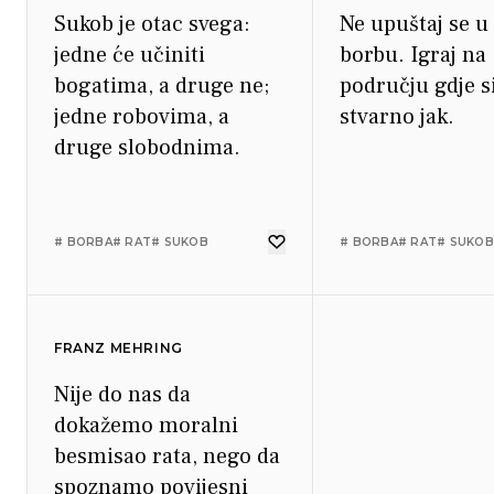
Sukob je otac svega:
Ne upuštaj se u
jedne će učiniti
borbu. Igraj na
bogatima, a druge ne;
području gdje s
jedne robovima, a
stvarno jak.
druge slobodnima.
# BORBA
# RAT
# SUKOB
# BORBA
# RAT
# SUKOB
FRANZ MEHRING
Nije do nas da
dokažemo moralni
besmisao rata, nego da
spoznamo povijesni