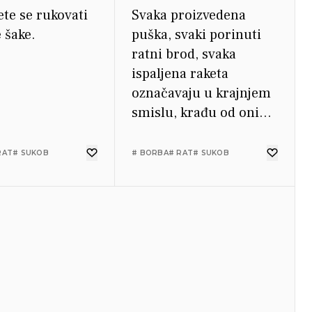
te se rukovati
Svaka proizvedena
 šake.
puška, svaki porinuti
ratni brod, svaka
ispaljena raketa
označavaju u krajnjem
smislu, krađu od onih
koji gladuju i ne mogu
se nahraniti, od onih
RAT
# SUKOB
# BORBA
# RAT
# SUKOB
kojima je hladno, a ne
mogu se obući.