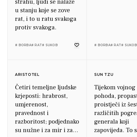
strahu, ljudi se nalaze
u stanju koje se zove
rat, i to u ratu svakoga
protiv svakoga.
# BORBA
# RAT
# SUKOB
# BORBA
# RAT
# SUKOB
ARISTOTEL
SUN TZU
Četiri temeljne ljudske
Tijekom vojnog
krjeposti: hrabrost,
pohoda, propas
umjerenost,
proistječi iz šes
pravednost i
različitih pogr
razboritost; podjednako
generala koji
su nužne i za mir i za
zapovijeda. To 