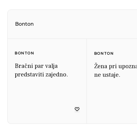
Bonton
BONTON
BONTON
Bračni par valja
Žena pri upozn
predstaviti zajedno.
ne ustaje.