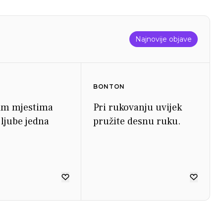
Najnovije objave
BONTON
im mjestima
Pri rukovanju uvijek
 ljube jedna
pružite desnu ruku.