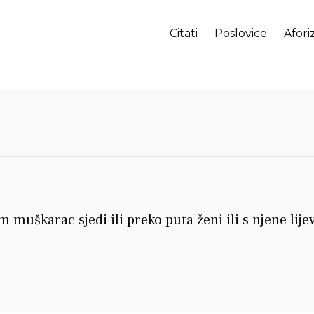
Citati
Poslovice
Afori
m muškarac sjedi ili preko puta ženi ili s njene lije