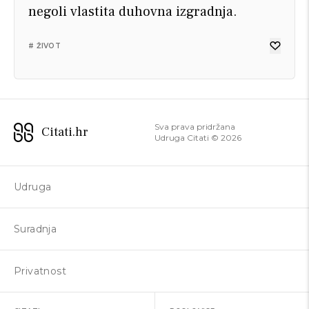
negoli vlastita duhovna izgradnja.
# ŽIVOT
ALOJZIJE STEPINAC
ALOJZIJE STEPINAC
Sva prava pridržana
Citati.hr
Poglavaru je dužnost služiti narodu u
Protuslovlje je vjerovati u Boga i biti
Udruga Citati ©
2026
ljubavi i pravdi.
pesimist.
Udruga
# VODITI
# BOG
# RELIGIJA
# VOĐA
# VJERA
Suradnja
Privatnost