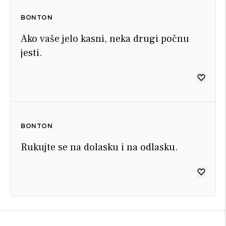
BONTON
Ako vaše jelo kasni, neka drugi počnu
jesti.
BONTON
Rukujte se na dolasku i na odlasku.
BONTON
BONTON
BONTON
BONTON
BONTON
BONTON
BONTON
BONTON