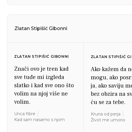
Zlatan Stipišić Gibonni
ZLATAN STIPIŠIĆ GIBONNI
ZLATAN STIPIŠIĆ G
Znači ovo je tren kad
Ako kažem da n
sve tuđe mi izgleda
mogu, ako posr
slatko i kad sve ono što
ja, ako saviju m
volim na njoj više ne
bez obzira na sv
volim.
ću se za tebe.
Unca fibre
Kruna od perja
Kad sam nasamo s njom
Život me umorio