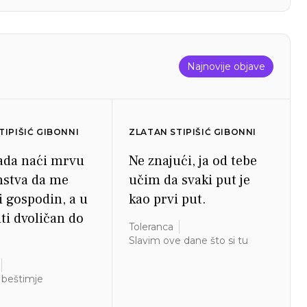
Najnovije objave
TIPIŠIĆ GIBONNI
ZLATAN STIPIŠIĆ GIBONNI
sada naći mrvu
Ne znajući, ja od tebe
nstva da me
učim da svaki put je
ti gospodin, a u
kao prvi put.
iti dvoličan do
Toleranca
Slavim ove dane što si tu
 i beštimje