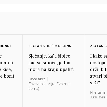
IBONNI
ZLATAN STIPIŠIĆ GIBONNI
ZLATAN S
e
Sjećanje, ka' i šibice
I kako 
nem ti
kad se smoče, jedna
dostoja
e kiše,
mora na kraju upalit'.
drži, bi
e borit
stvari b
Unca fibre
srži?
Zavezanih očiju (Evo me
doma)
Nije tajna
Judi, zviri