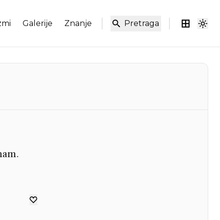
zmi
Galerije
Znanje
Pretraga
emam.