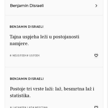
Benjamin Disraeli
BENJAMIN DISRAELI
Tajna uspjeha leži u postojanosti
namjere.
# NEUSPJEH
# USPJEH
BENJAMIN DISRAELI
Postoje tri vrste laži: laž, besmrtna laž i
statistika.
# LAGANJE
# LAŽ
# NEISTINA