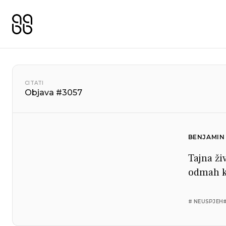
CITATI
Objava #3057
BENJAMIN 
Tajna ži
odmah ka
# NEUSPJEH