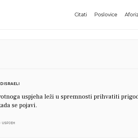
Citati
Poslovice
Afori
DISRAELI
votnoga uspjeha leži u spremnosti prihvatiti prigo
da se pojavi.
# USPJEH