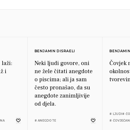
BENJAMIN DISRAELI
BENJAMIN
 laži:
Neki ljudi govore, oni
Čovjek 
ž i
ne žele čitati anegdote
okolnost
o piscima; ali ja sam
tvorevi
često pronašao, da su
anegdote zanimljivije
od djela.
# LJUDI
# Č
INA
# ANEGDOTE
# ČOVJEČA