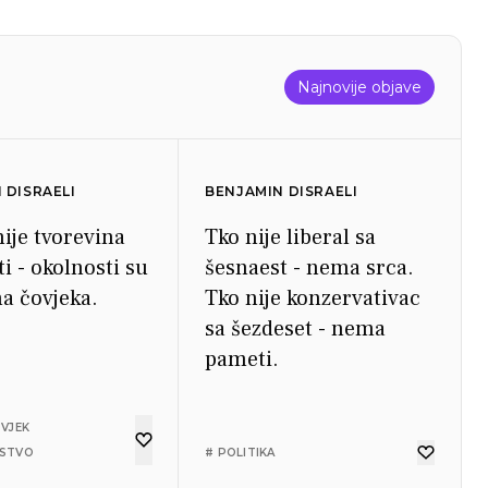
Najnovije objave
 DISRAELI
BENJAMIN DISRAELI
nije tvorevina
Tko nije liberal sa
i - okolnosti su
šesnaest - nema srca.
na čovjeka.
Tko nije konzervativac
sa šezdeset - nema
pameti.
OVJEK
NSTVO
# POLITIKA