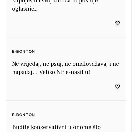
kupuješ na svoj zid. Za to postoje
oglasnici.
E-BONTON
Ne vrijeđaj, ne psuj, ne omalovažavaj i ne
napadaj… Veliko NE e-nasilju!
E-BONTON
Budite konzervativni u onome što