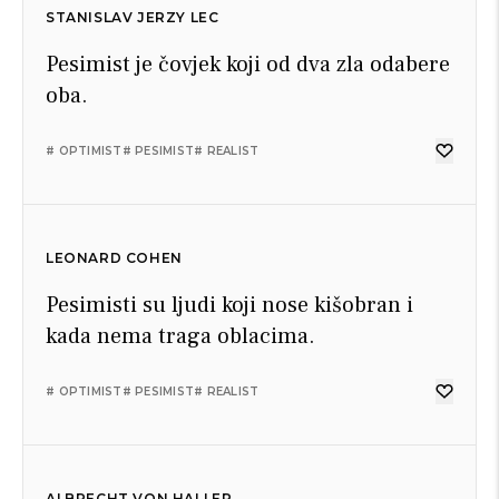
STANISLAV JERZY LEC
Pesimist je čovjek koji od dva zla odabere
oba.
# OPTIMIST
# PESIMIST
# REALIST
LEONARD COHEN
Pesimisti su ljudi koji nose kišobran i
kada nema traga oblacima.
# OPTIMIST
# PESIMIST
# REALIST
ALBRECHT VON HALLER