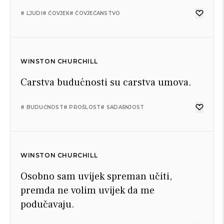
# LJUDI
# ČOVJEK
# ČOVJEČANSTVO
WINSTON CHURCHILL
Carstva budućnosti su carstva umova.
# BUDUĆNOST
# PROŠLOST
# SADAŠNJOST
WINSTON CHURCHILL
Osobno sam uvijek spreman učiti,
premda ne volim uvijek da me
podučavaju.