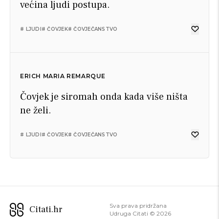
većina ljudi postupa.
# LJUDI
# ČOVJEK
# ČOVJEČANSTVO
ERICH MARIA REMARQUE
Čovjek je siromah onda kada više ništa
ne želi.
# LJUDI
# ČOVJEK
# ČOVJEČANSTVO
Sva prava pridržana
Citati.hr
Udruga Citati ©
2026