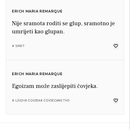
ERICH MARIA REMARQUE
Nije sramota roditi se glup, sramotno je
umrijeti kao glupan.
# SMRT
ERICH MARIA REMARQUE
Egoizam može zaslijepiti čovjeka.
# LJUDI
# ČOVJEK
# ČOVJEČANSTVO
ERICH MARIA REMARQUE
ERICH MARIA REMARQUE
ERICH MARIA REMARQUE
ERICH MARIA REMARQUE
ERICH MARIA REMARQUE
ERICH MARIA REMARQUE
ERICH MARIA REMARQUE
ERICH MARIA REMARQUE